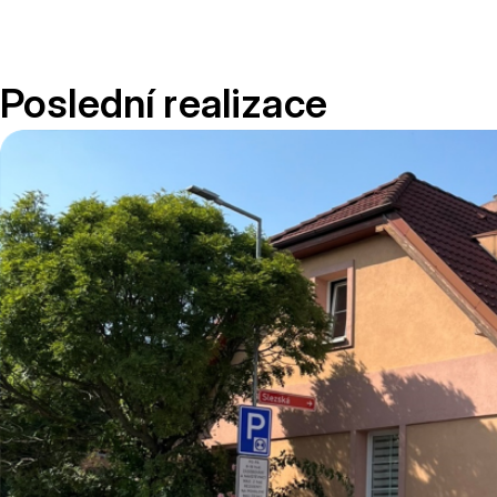
Poslední realizace
Zateplení
Prohlédnout
rodinného
domu v Praze