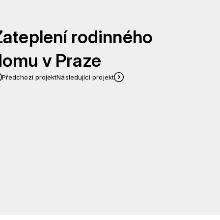
Zateplení rodinného
domu v Praze
Předchozí projekt
Následující projekt