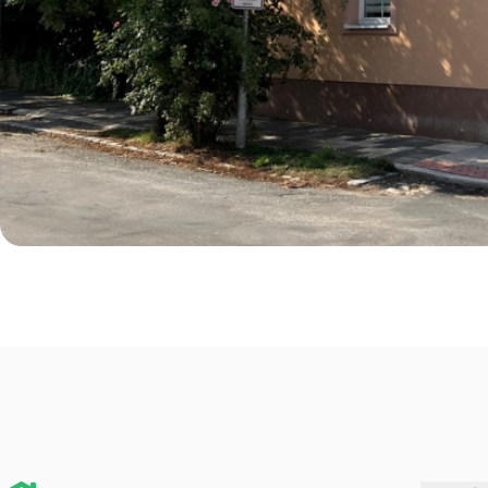
Zateplení
Prohlédnout
rodinného
domu v
Nehvizdech